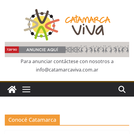
Skip
to
content
Para anunciar contáctese con nosotros a
info@catamarcaviva.com.ar
Conocé Catamarca