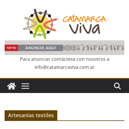
Skip
to
content
Para anunciar contáctese con nosotros a
info@catamarcaviva.com.ar
Artesanías textiles