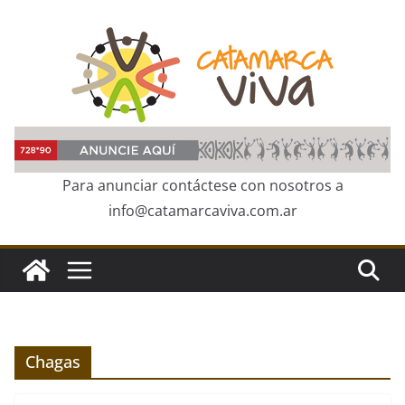
Skip
to
content
Para anunciar contáctese con nosotros a
info@catamarcaviva.com.ar
Chagas