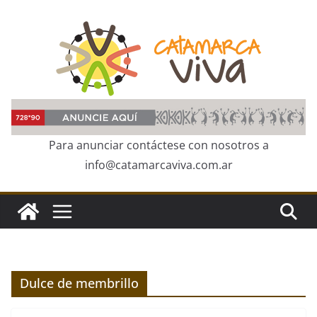
Skip
to
content
Para anunciar contáctese con nosotros a
info@catamarcaviva.com.ar
Dulce de membrillo