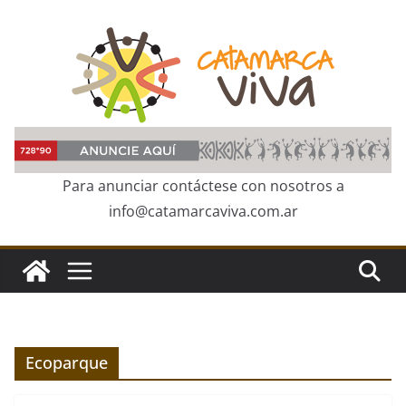
Skip
to
content
Para anunciar contáctese con nosotros a
info@catamarcaviva.com.ar
Ecoparque