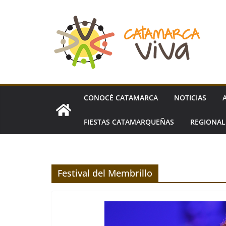
Skip
to
content
CONOCÉ CATAMARCA
NOTICIAS
FIESTAS CATAMARQUEÑAS
REGIONA
Festival del Membrillo