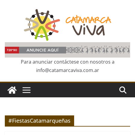
Skip
to
content
Para anunciar contáctese con nosotros a
info@catamarcaviva.com.ar
#FiestasCatamarqueñas