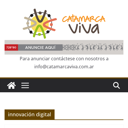
Skip
to
content
Para anunciar contáctese con nosotros a
info@catamarcaviva.com.ar
innovación digital