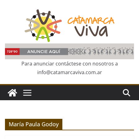
Skip
to
content
Para anunciar contáctese con nosotros a
info@catamarcaviva.com.ar
María Paula Godoy