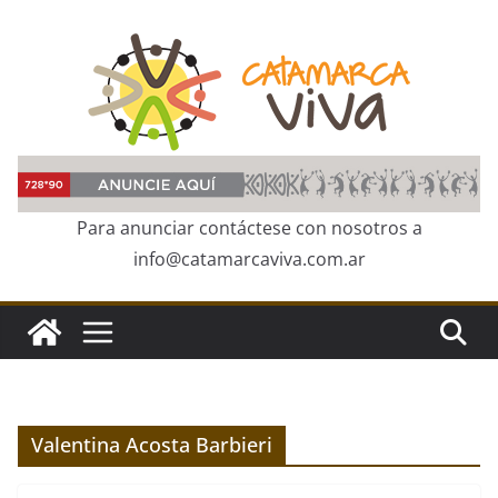
Skip
to
content
Para anunciar contáctese con nosotros a
info@catamarcaviva.com.ar
Valentina Acosta Barbieri