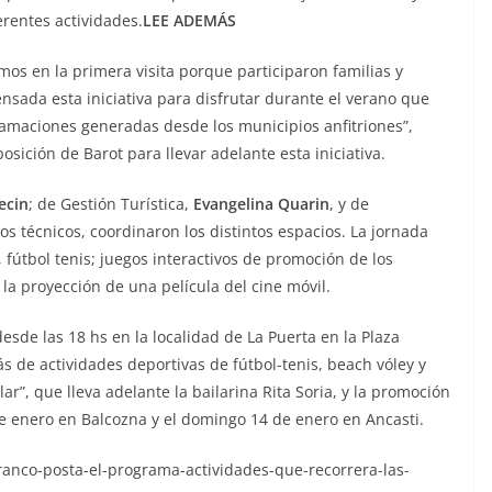
erentes actividades.
LEE ADEMÁS
mos en la primera visita porque participaron familias y
nsada esta iniciativa para disfrutar durante el verano que
amaciones generadas desde los municipios anfitriones”,
ición de Barot para llevar adelante esta iniciativa.
ecin
; de Gestión Turística,
Evangelina Quarin
, y de
pos técnicos, coordinaron los distintos espacios. La jornada
útbol tenis; juegos interactivos de promoción de los
on la proyección de una película del cine móvil.
sde las 18 hs en la localidad de La Puerta en la Plaza
de actividades deportivas de fútbol-tenis, beach vóley y
ar”, que lleva adelante la bailarina Rita Soria, y la promoción
de enero en Balcozna y el domingo 14 de enero en Ancasti.
ranco-posta-el-programa-actividades-que-recorrera-las-