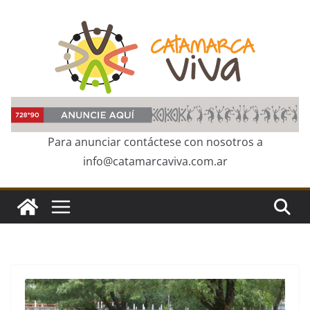
Skip
to
content
Para anunciar contáctese con nosotros a
info@catamarcaviva.com.ar