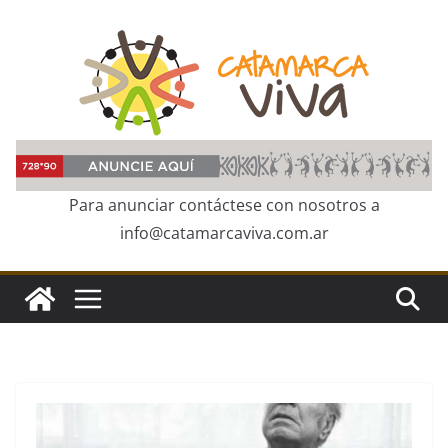
Skip
to
content
Para anunciar contáctese con nosotros a
info@catamarcaviva.com.ar