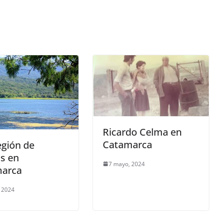
Ricardo Celma en
Catamarca
egión de
s en
7 mayo, 2024
arca
 2024