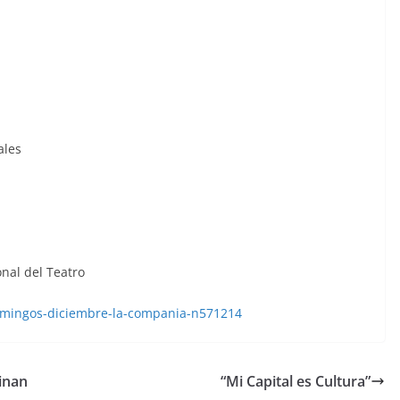
ales
onal del Teatro
domingos-diciembre-la-compania-n571214
inan
“Mi Capital es Cultura”