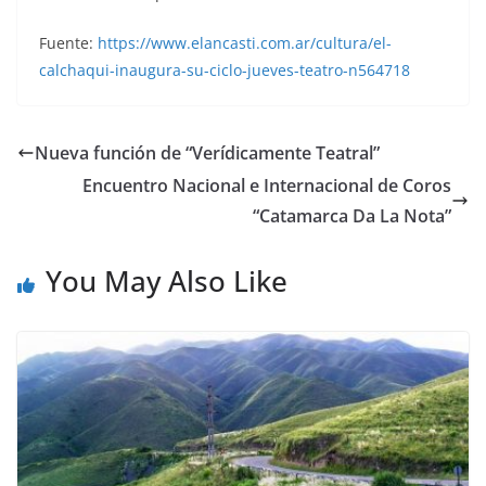
Fuente:
https://www.elancasti.com.ar/cultura/el-
calchaqui-inaugura-su-ciclo-jueves-teatro-n564718
Nueva función de “Verídicamente Teatral”
Encuentro Nacional e Internacional de Coros
“Catamarca Da La Nota”
You May Also Like