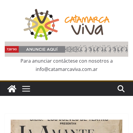
Skip
to
content
Para anunciar contáctese con nosotros a
info@catamarcaviva.com.ar