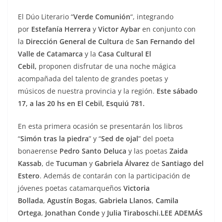
El Dúo Literario “
Verde Comunión
“, integrando
por
Estefanía Herrera
y
Victor Aybar
en conjunto con
la
Dirección General de Cultura
de
San Fernando del
Valle de Catamarca
y la
Casa Cultural
El
Cebil,
proponen disfrutar de una noche mágica
acompañada del talento de grandes poetas y
músicos de nuestra provincia y la región.
Este sábado
17, a las 20 hs en El Cebil, Esquiú 781.
En esta primera ocasión se presentarán los libros
“
Simón tras la piedra
” y “
Sed de ojal
” del poeta
bonaerense
Pedro Santo Deluca
y las poetas
Zaida
Kassab
, de
Tucuman
y
Gabriela Álvarez
de
Santiago del
Estero
. Además de contarán con la participación de
jóvenes poetas catamarqueños
Victoria
Bollada
,
Agustín Bogas
,
Gabriela Llanos
,
Camila
Ortega
,
Jonathan Conde
y
Julia
Tiraboschi
.
LEE ADEMÁS