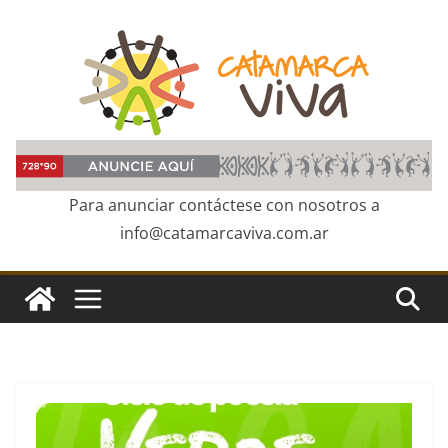
Skip
to
content
Para anunciar contáctese con nosotros a
info@catamarcaviva.com.ar