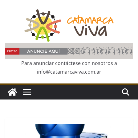
Skip
to
content
Para anunciar contáctese con nosotros a
info@catamarcaviva.com.ar