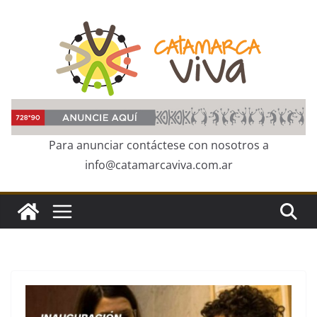
Skip
to
content
Para anunciar contáctese con nosotros a
info@catamarcaviva.com.ar