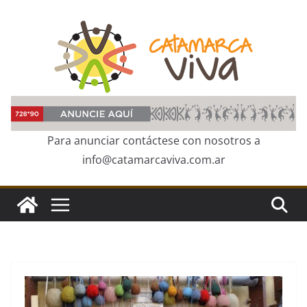
Skip
to
content
Para anunciar contáctese con nosotros a
info@catamarcaviva.com.ar