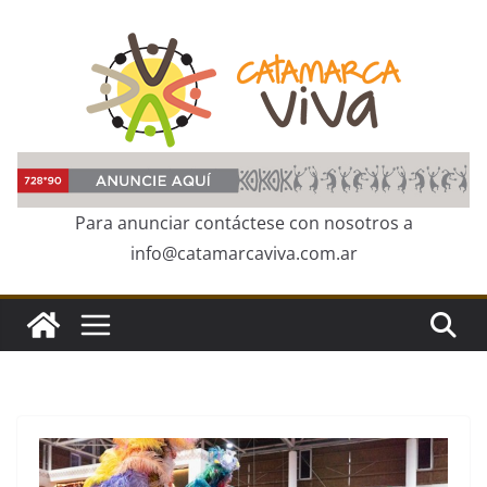
Skip
to
content
Para anunciar contáctese con nosotros a
info@catamarcaviva.com.ar