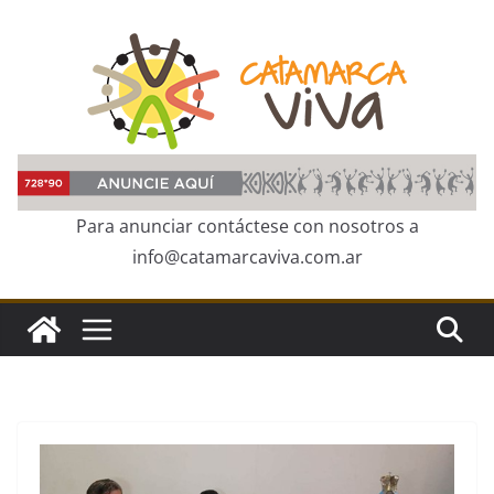
Skip
to
content
Para anunciar contáctese con nosotros a
info@catamarcaviva.com.ar