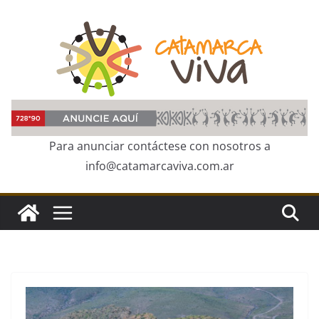
Skip
to
content
Para anunciar contáctese con nosotros a
info@catamarcaviva.com.ar