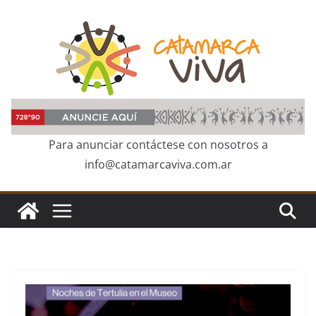
Skip
to
content
Para anunciar contáctese con nosotros a
info@catamarcaviva.com.ar