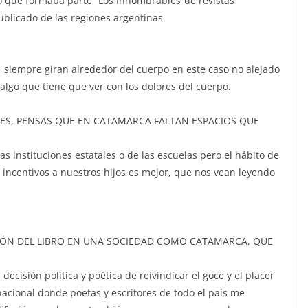
po que formaba parte “Los Innombrables”de revistas
ublicado de las regiones argentinas
, siempre giran alrededor del cuerpo en este caso no alejado
 algo que tiene que ver con los dolores del cuerpo.
LES, PENSAS QUE EN CATAMARCA FALTAN ESPACIOS QUE
as instituciones estatales o de las escuelas pero el hábito de
s incentivos a nuestros hijos es mejor, que nos vean leyendo
IÓN DEL LIBRO EN UNA SOCIEDAD COMO CATAMARCA, QUE
decisión política y poética de reivindicar el goce y el placer
nacional donde poetas y escritores de todo el país me