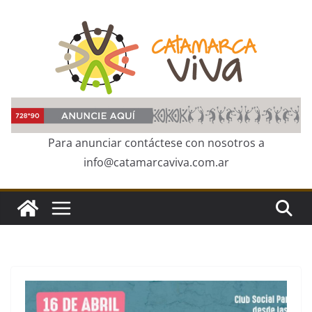
Skip
to
content
Para anunciar contáctese con nosotros a
info@catamarcaviva.com.ar