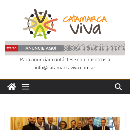
Skip
to
content
Para anunciar contáctese con nosotros a
info@catamarcaviva.com.ar