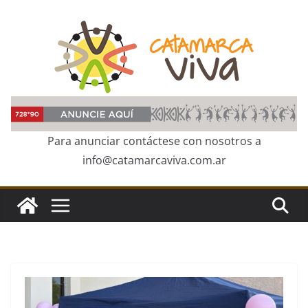
Skip
to
content
Para anunciar contáctese con nosotros a
info@catamarcaviva.com.ar