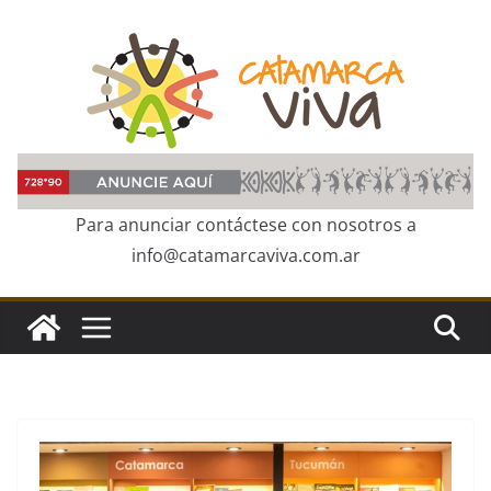
Skip
to
content
Para anunciar contáctese con nosotros a
info@catamarcaviva.com.ar