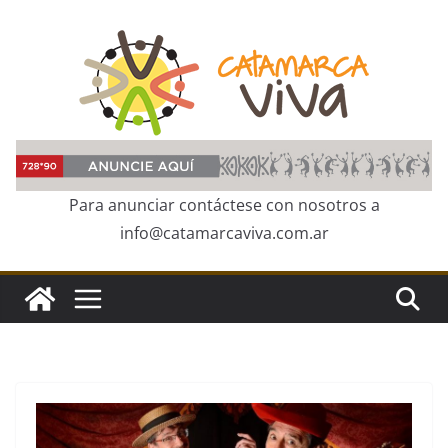
Skip
to
content
Para anunciar contáctese con nosotros a
info@catamarcaviva.com.ar