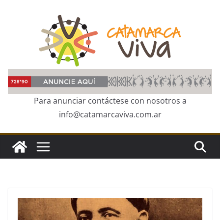
Skip
to
content
Para anunciar contáctese con nosotros a
info@catamarcaviva.com.ar