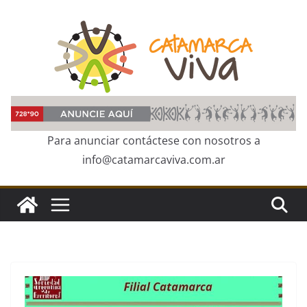
Skip
to
content
Para anunciar contáctese con nosotros a
info@catamarcaviva.com.ar