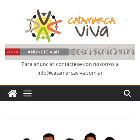
Skip
to
content
Para anunciar contáctese con nosotros a
info@catamarcaviva.com.ar