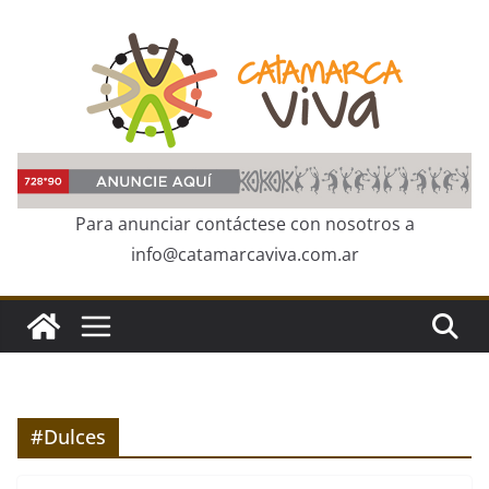
Skip
to
content
Para anunciar contáctese con nosotros a
info@catamarcaviva.com.ar
#Dulces