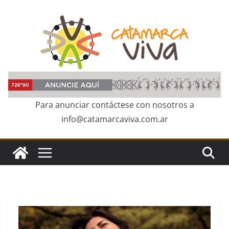
Skip
to
content
Para anunciar contáctese con nosotros a
info@catamarcaviva.com.ar