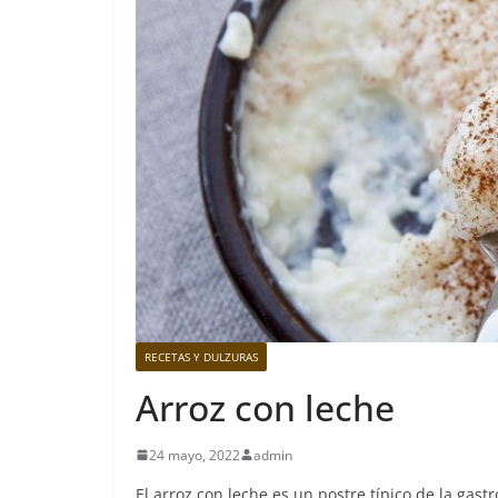
RECETAS Y DULZURAS
Arroz con leche
24 mayo, 2022
admin
El arroz con leche es un postre típico de la gast