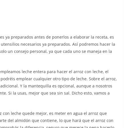
s ya preparados antes de ponerlos a elaborar la receta, es
s utensilios necesarios ya preparados. Así podremos hacer la
olo un consejo personal, ya que cada uno se maneja en la
empleamos leche entera para hacer el arroz con leche, el
podréis emplear cualquier otro tipo de leche. Sobre el arroz,
adicional. Y la mantequilla es opcional, aunque a nosotros
te. Si la usas, mejor que sea sin sal. Dicho esto, vamos a
z con leche quede mejor, es meter en agua el arroz que
rte del almidón que contiene, lo que hará que el arroz con
omprobás la diferencia, seguro que merece la pena hacerlo.