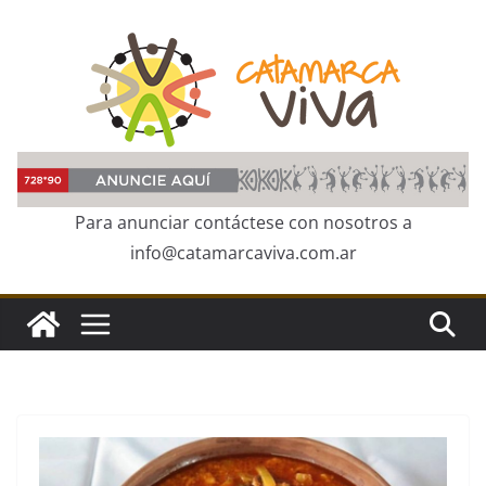
Skip
to
content
Para anunciar contáctese con nosotros a
info@catamarcaviva.com.ar