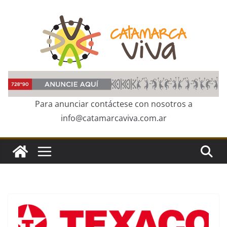
Skip
to
content
Para anunciar contáctese con nosotros a
info@catamarcaviva.com.ar