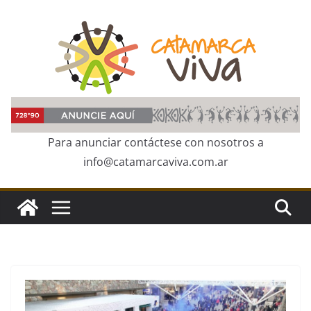
Skip
to
content
Para anunciar contáctese con nosotros a
info@catamarcaviva.com.ar