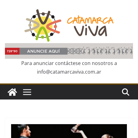
Skip
to
content
Para anunciar contáctese con nosotros a
info@catamarcaviva.com.ar