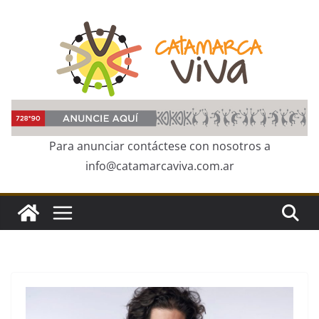
Skip
to
content
Para anunciar contáctese con nosotros a
info@catamarcaviva.com.ar